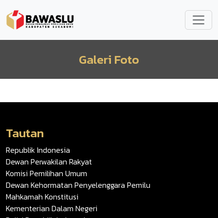
Lompat ke isi utama
Galeri Foto
Tautan
Republik Indonesia
Dewan Perwakilan Rakyat
Komisi Pemilihan Umum
Dewan Kehormatan Penyelenggara Pemilu
Mahkamah Konstitusi
Kementerian Dalam Negeri